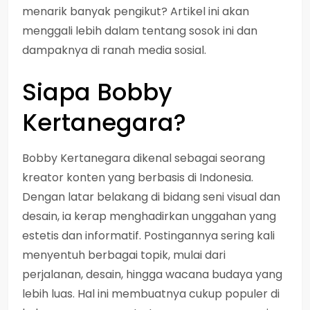
menarik banyak pengikut? Artikel ini akan
menggali lebih dalam tentang sosok ini dan
dampaknya di ranah media sosial.
Siapa Bobby
Kertanegara?
Bobby Kertanegara dikenal sebagai seorang
kreator konten yang berbasis di Indonesia.
Dengan latar belakang di bidang seni visual dan
desain, ia kerap menghadirkan unggahan yang
estetis dan informatif. Postingannya sering kali
menyentuh berbagai topik, mulai dari
perjalanan, desain, hingga wacana budaya yang
lebih luas. Hal ini membuatnya cukup populer di