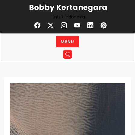
Skip
Bobby Kertanegara
to
Untuk Indonesia
content
MENU