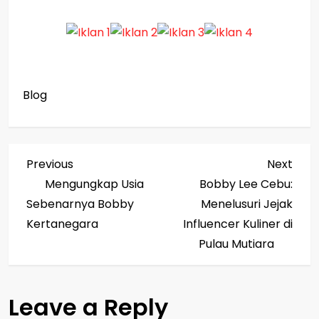
Blog
P
Previous
Next
Previous
Next
Post
Post
Mengungkap Usia
Bobby Lee Cebu:
o
Sebenarnya Bobby
Menelusuri Jejak
s
Kertanegara
Influencer Kuliner di
Pulau Mutiara
t
n
Leave a Reply