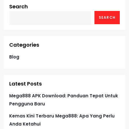
Search
SEARCH
Categories
Blog
Latest Posts
Mega888 APK Download: Panduan Tepat Untuk
Pengguna Baru
Kemas Kini Terbaru Mega888: Apa Yang Perlu
Anda Ketahui