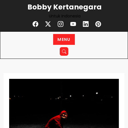
Skip
Bobby Kertanegara
to
Untuk Indonesia
content
MENU