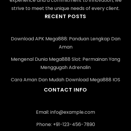
experience and a commitment to innovation, we
strive to meet the unique needs of every client.
RECENT POSTS
Download APK Mega888: Panduan Lengkap Dan
Aman
Mengenal Dunia Mega888 Slot: Permainan Yang
Menggugah Adrenalin
Cara Aman Dan Mudah Download Mega888 IOS
CONTACT INFO
Email: info@example.com
Phone: +91-123-456-7890