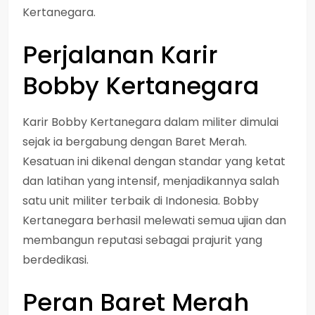
Kertanegara.
Perjalanan Karir
Bobby Kertanegara
Karir Bobby Kertanegara dalam militer dimulai
sejak ia bergabung dengan Baret Merah.
Kesatuan ini dikenal dengan standar yang ketat
dan latihan yang intensif, menjadikannya salah
satu unit militer terbaik di Indonesia. Bobby
Kertanegara berhasil melewati semua ujian dan
membangun reputasi sebagai prajurit yang
berdedikasi.
Peran Baret Merah