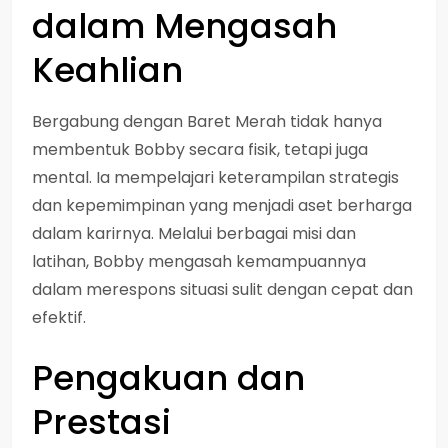
dalam Mengasah
Keahlian
Bergabung dengan Baret Merah tidak hanya
membentuk Bobby secara fisik, tetapi juga
mental. Ia mempelajari keterampilan strategis
dan kepemimpinan yang menjadi aset berharga
dalam karirnya. Melalui berbagai misi dan
latihan, Bobby mengasah kemampuannya
dalam merespons situasi sulit dengan cepat dan
efektif.
Pengakuan dan
Prestasi