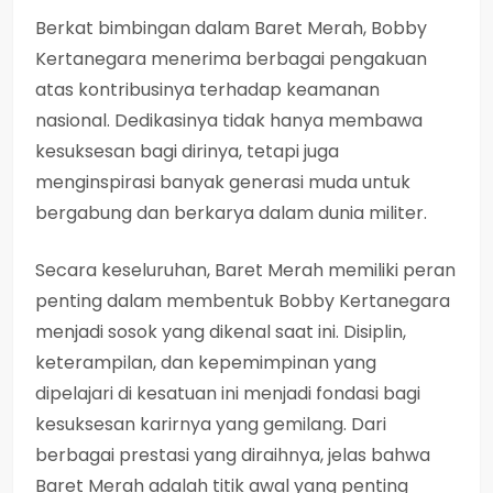
Berkat bimbingan dalam Baret Merah, Bobby
Kertanegara menerima berbagai pengakuan
atas kontribusinya terhadap keamanan
nasional. Dedikasinya tidak hanya membawa
kesuksesan bagi dirinya, tetapi juga
menginspirasi banyak generasi muda untuk
bergabung dan berkarya dalam dunia militer.
Secara keseluruhan, Baret Merah memiliki peran
penting dalam membentuk Bobby Kertanegara
menjadi sosok yang dikenal saat ini. Disiplin,
keterampilan, dan kepemimpinan yang
dipelajari di kesatuan ini menjadi fondasi bagi
kesuksesan karirnya yang gemilang. Dari
berbagai prestasi yang diraihnya, jelas bahwa
Baret Merah adalah titik awal yang penting