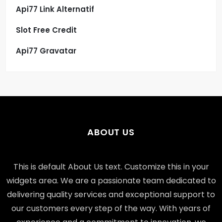
Api77 Link Alternatif
Slot Free Credit
Api77 Gravatar
ABOUT US
This is default About Us text. Customize this in your
widgets area. We are a passionate team dedicated to
delivering quality services and exceptional support to
our customers every step of the way. With years of