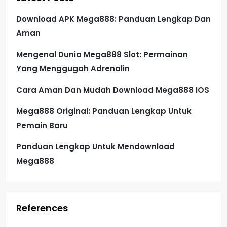
Download APK Mega888: Panduan Lengkap Dan
Aman
Mengenal Dunia Mega888 Slot: Permainan
Yang Menggugah Adrenalin
Cara Aman Dan Mudah Download Mega888 IOS
Mega888 Original: Panduan Lengkap Untuk
Pemain Baru
Panduan Lengkap Untuk Mendownload
Mega888
References