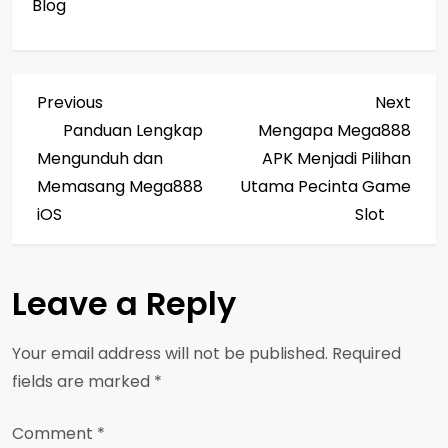
Blog
P
Previous
Next
Previous
Next
Post
Post
Panduan Lengkap
Mengapa Mega888
o
Mengunduh dan
APK Menjadi Pilihan
s
Memasang Mega888
Utama Pecinta Game
iOS
Slot
t
n
Leave a Reply
a
Your email address will not be published.
Required
v
fields are marked
*
i
Comment
*