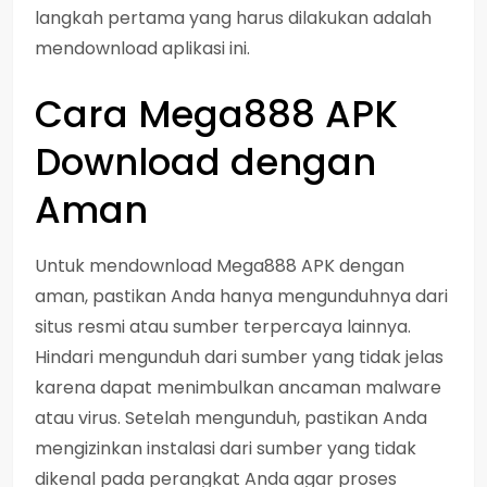
langkah pertama yang harus dilakukan adalah
mendownload aplikasi ini.
Cara Mega888 APK
Download dengan
Aman
Untuk mendownload Mega888 APK dengan
aman, pastikan Anda hanya mengunduhnya dari
situs resmi atau sumber terpercaya lainnya.
Hindari mengunduh dari sumber yang tidak jelas
karena dapat menimbulkan ancaman malware
atau virus. Setelah mengunduh, pastikan Anda
mengizinkan instalasi dari sumber yang tidak
dikenal pada perangkat Anda agar proses