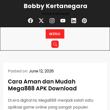
Skip
Bobby Kertanegara
to
Untuk Indonesia
content
MENU
Posted on:
June 12, 2026
Cara Aman dan Mudah
Mega888 APK Download
Di era digital ini, Mega888 menjadi salah satu
aplikasi game online yang sangat populer.