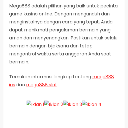
Mega888 adalah pilihan yang baik untuk pecinta
game kasino online. Dengan mengunduh dan
menginstalnya dengan cara yang tepat, Anda
dapat menikmati pengalaman bermain yang
aman dan menyenangkan. Pastikan untuk selalu
bermain dengan bijaksana dan tetap
mengontrol waktu serta anggaran Anda saat
bermain.
Temukan informasi lengkap tentang
mega888
ios
dan
mega888 slot