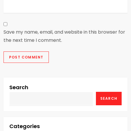
Save my name, email, and website in this browser for
the next time I comment.
Search
SEARCH
Categories