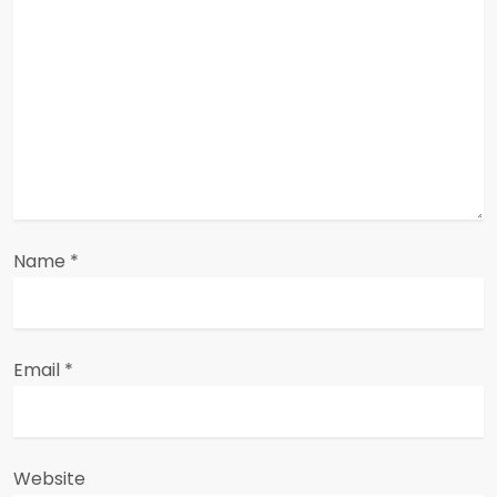
a
t
i
o
n
Name
*
Email
*
Website