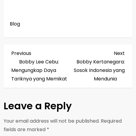
Blog
P
Previous
Next
Previous
Next
Post
Post
Bobby Lee Cebu:
Bobby Kertanegara:
o
Mengungkap Daya
Sosok Indonesia yang
s
Tariknya yang Memikat
Mendunia
t
Leave a Reply
n
a
Your email address will not be published.
Required
fields are marked
*
v