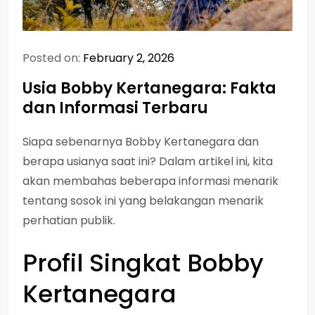
Posted on:
February 2, 2026
Usia Bobby Kertanegara: Fakta
dan Informasi Terbaru
Siapa sebenarnya Bobby Kertanegara dan
berapa usianya saat ini? Dalam artikel ini, kita
akan membahas beberapa informasi menarik
tentang sosok ini yang belakangan menarik
perhatian publik.
Profil Singkat Bobby
Kertanegara